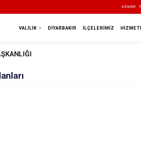
e-Devlet
VALİLİK
DİYARBAKIR
İLÇELERİMİZ
HİZMET
Valilikler
AŞKANLIĞI
lanları