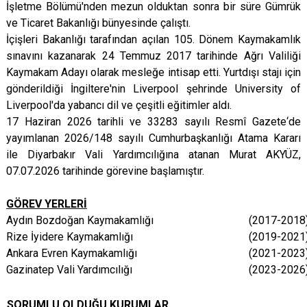
İşletme Bölümü'nden mezun olduktan sonra bir süre Gümrük
ve Ticaret Bakanlığı bünyesinde çalıştı.
İçişleri Bakanlığı tarafından açılan 105. Dönem Kaymakamlık
sınavını kazanarak 24 Temmuz 2017 tarihinde Ağrı Valiliği
Kaymakam Adayı olarak mesleğe intisap etti.
Yurtdışı stajı için
gönderildiği İngiltere'nin Liverpool şehrinde University of
Liverpool'da yabancı dil ve çeşitli eğitimler aldı.
17 Haziran 2026 tarihli ve 33283 sayılı Resmî Gazete‘de
yayımlanan 2026/148 sayılı Cumhurbaşkanlığı Atama Kararı
ile Diyarbakır Vali Yardımcılığına atanan Murat AKYÜZ,
07.07.2026 tarihinde görevine başlamıştır.
GÖREV YERLERİ
Aydın Bozdoğan Kaymakamlığı
(2017-2018
Rize İyidere Kaymakamlığı
(2019-2021
Ankara Evren Kaymakamlığı
(2021-2023
Gazinatep Vali Yardımcılığı
(2023-2026
SORUMLU OLDUĞU KURUMLAR