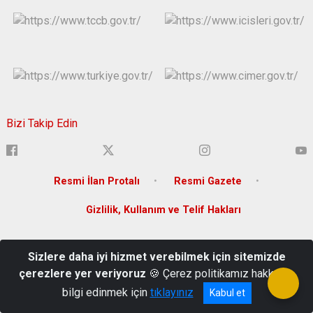
Bizi Takip Edin
Resmi İlan Protalı
Resmi Gazete
Gizlilik, Kullanım ve Telif Hakları
Yenişehir Mahallesi Lise Caddesi Bina No:36 Yenişehir
Sizlere daha iyi hizmet verebilmek için sitemizde
/DİYARBAKIR
çerezlere yer veriyoruz
🍪 Çerez politikamız hakkında
(0 412) 280 20 00
bilgi edinmek için
tıklayınız
Kabul et