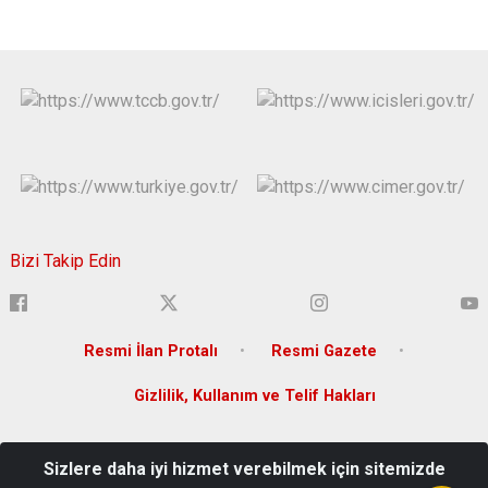
Bizi Takip Edin
Resmi İlan Protalı
Resmi Gazete
Gizlilik, Kullanım ve Telif Hakları
Yenişehir Mahallesi Lise Caddesi Bina No:36 Yenişehir
Sizlere daha iyi hizmet verebilmek için sitemizde
/DİYARBAKIR