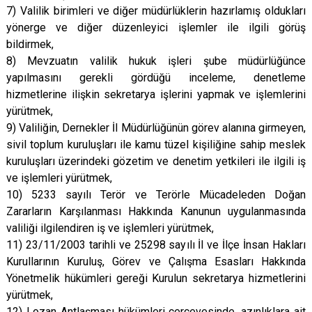
7) Valilik birimleri ve diğer müdürlüklerin hazırlamış oldukları
yönerge ve diğer düzenleyici işlemler ile ilgili görüş
bildirmek,
8) Mevzuatın valilik hukuk işleri şube müdürlüğünce
yapılmasını gerekli gördüğü inceleme, denetleme
hizmetlerine ilişkin sekretarya işlerini yapmak ve işlemlerini
yürütmek,
9) Valiliğin, Dernekler İl Müdürlüğünün görev alanına girmeyen,
sivil toplum kuruluşları ile kamu tüzel kişiliğine sahip meslek
kuruluşları üzerindeki gözetim ve denetim yetkileri ile ilgili iş
ve işlemleri yürütmek,
10) 5233 sayılı Terör ve Terörle Mücadeleden Doğan
Zararların Karşılanması Hakkında Kanunun uygulanmasında
valiliği ilgilendiren iş ve işlemleri yürütmek,
11) 23/11/2003 tarihli ve 25298 sayılı İl ve İlçe İnsan Hakları
Kurullarının Kuruluş, Görev ve Çalışma Esasları Hakkında
Yönetmelik hükümleri gereği Kurulun sekretarya hizmetlerini
yürütmek,
12) Lozan Antlaşması hükümleri çerçevesinde, azınlıklara ait