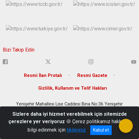
Bizi Takip Edin
Resmi İlan Protalı
Resmi Gazete
Gizlilik, Kullanım ve Telif Hakları
Yenişehir Mahallesi Lise Caddesi Bina No:36 Yenişehir
/DİYARBAKIR
Sizlere daha iyi hizmet verebilmek için sitemizde
(0 412) 280 20 00
çerezlere yer veriyoruz
🍪 Çerez politikamız hakkında
bilgi edinmek için
tıklayınız
Kabul et