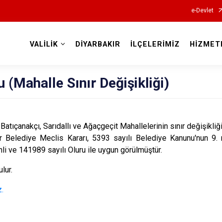
e-Devlet
VALİLİK
DİYARBAKIR
İLÇELERİMİZ
HİZMET
Valilikler
 (Mahalle Sınır Değişikliği)
 Batıçanakçı, Sarıdallı ve Ağaçgeçit Mahallelerinin sınır değişikliği
r Belediye Meclis Kararı, 5393 sayılı Belediye Kanunu'nun 9. 
li ve 141989 sayılı Oluru ile uygun görülmüştür.
lur.
z.