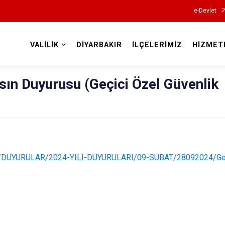
e-Devlet
VALİLİK
DİYARBAKIR
İLÇELERİMİZ
HİZMET
Valilikler
ın Duyurusu (Geçici Özel Güvenlik
v.tr/DUYURULAR/2024-YILI-DUYURULARI/09-SUBAT/28092024/Gec