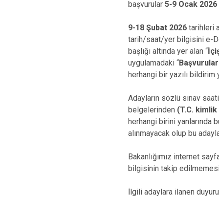
başvurular
5-9 Ocak 2026
9-18 Şubat 2026
tarihleri
tarih/saat/yer bilgisini e-
başlığı altında yer alan “
İçi
uygulamadaki “
Başvurula
herhangi bir yazılı bildirim
Adayların sözlü sınav saat
belgelerinden
(T.C. kimli
herhangi birini yanlarında
alınmayacak olup bu adaylar
Bakanlığımız internet sayf
bilgisinin takip edilmemesi
İlgili adaylara ilanen duyuru