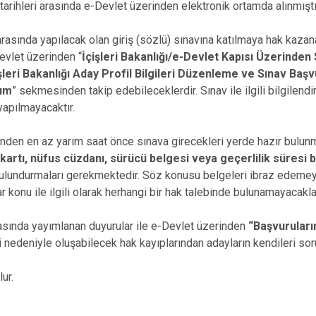
tarihleri arasında e-Devlet üzerinden elektronik ortamda alınmıştı
 arasında yapılacak olan giriş (sözlü) sınavına katılmaya hak kazan
Devlet üzerinden “
İçişleri Bakanlığı/e-Devlet Kapısı Üzerinden
şleri Bakanlığı Aday Profil Bilgileri Düzenleme ve Sınav Baş
rım
” sekmesinden takip edebileceklerdir. Sınav ile ilgili bilgilendi
 yapılmayacaktır.
inden en az yarım saat önce sınava girecekleri yerde hazır bulunm
k kartı, nüfus cüzdanı, sürücü belgesi veya geçerlilik süresi
 bulundurmaları gerekmektedir. Söz konusu belgeleri ibraz edeme
 konu ile ilgili olarak herhangi bir hak talebinde bulunamayacaklar
asında yayımlanan duyurular ile e-Devlet üzerinden
“Başvuruları
 nedeniyle oluşabilecek hak kayıplarından adayların kendileri sor
lur.