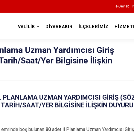
e-Devlet
VALİLİK
DİYARBAKIR
İLÇELERİMİZ
HİZMET
Valilikler
lanlama Uzman Yardımcısı Giriş
Tarih/Saat/Yer Bilgisine İlişkin
İL PLANLAMA UZMAN YARDIMCISI GİRİŞ (SÖ
TARİH/SAAT/YER BİLGİSİNE İLİŞKİN DUYURU
tı emrinde boş bulunan
80
adet İl Planlama Uzman Yardımcısı Giriş