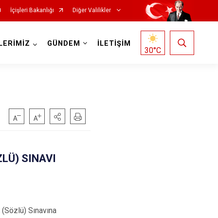
İçişleri Bakanlığı
Diğer Valilikler
LERİMİZ
GÜNDEM
İLETİŞİM
30
°C
ZLÜ) SINAVI
 (Sözlü) Sınavına