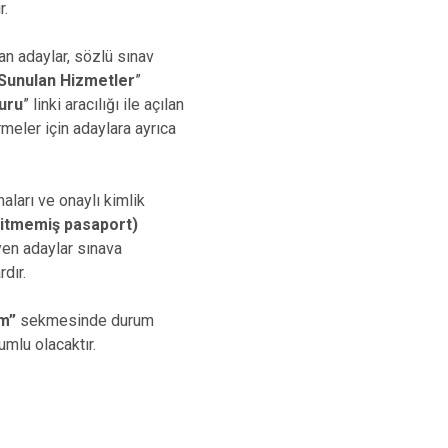
r.
an adaylar, sözlü sınav
 Sunulan Hizmetler
”
vuru
” linki aracılığı ile açılan
rmeler için adaylara ayrıca
aları ve onaylı kimlik
 bitmemiş pasaport)
yen adaylar sınava
dır.
m”
sekmesinde durum
umlu olacaktır.