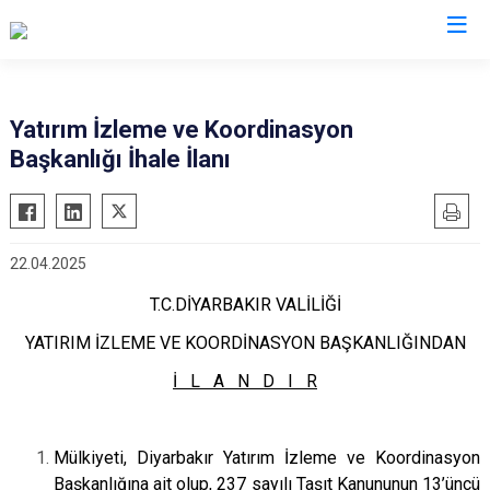
Valilikler
Yatırım İzleme ve Koordinasyon
Başkanlığı İhale İlanı
22.04.2025
T.C.DİYARBAKIR VALİLİĞİ
YATIRIM İZLEME VE KOORDİNASYON BAŞKANLIĞINDAN
İ L A N D I R
Mülkiyeti, Diyarbakır Yatırım İzleme ve Koordinasyon
Başkanlığına ait olup, 237 sayılı Taşıt Kanununun 13’üncü