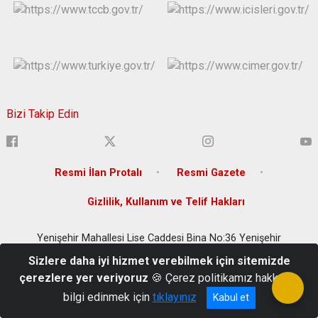
Bizi Takip Edin
Resmi İlan Protalı
Resmi Gazete
Gizlilik, Kullanım ve Telif Hakları
Yenişehir Mahallesi Lise Caddesi Bina No:36 Yenişehir
/DİYARBAKIR
Sizlere daha iyi hizmet verebilmek için sitemizde
(0 412) 280 20 00
çerezlere yer veriyoruz
🍪 Çerez politikamız hakkında
bilgi edinmek için
tıklayınız
Kabul et