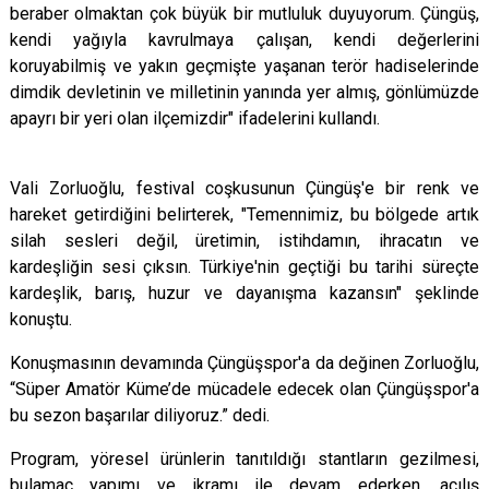
beraber olmaktan çok büyük bir mutluluk duyuyorum. Çüngüş,
kendi yağıyla kavrulmaya çalışan, kendi değerlerini
koruyabilmiş ve yakın geçmişte yaşanan terör hadiselerinde
dimdik devletinin ve milletinin yanında yer almış, gönlümüzde
apayrı bir yeri olan ilçemizdir" ifadelerini kullandı.
Vali Zorluoğlu, festival coşkusunun Çüngüş'e bir renk ve
hareket getirdiğini belirterek, "Temennimiz, bu bölgede artık
silah sesleri değil, üretimin, istihdamın, ihracatın ve
kardeşliğin sesi çıksın. Türkiye'nin geçtiği bu tarihi süreçte
kardeşlik, barış, huzur ve dayanışma kazansın" şeklinde
konuştu.
Konuşmasının devamında Çüngüşspor'a da değinen Zorluoğlu,
“Süper Amatör Küme’de mücadele edecek olan Çüngüşspor'a
bu sezon başarılar diliyoruz.” dedi.
Program, yöresel ürünlerin tanıtıldığı stantların gezilmesi,
bulamaç yapımı ve ikramı ile devam ederken, açılış