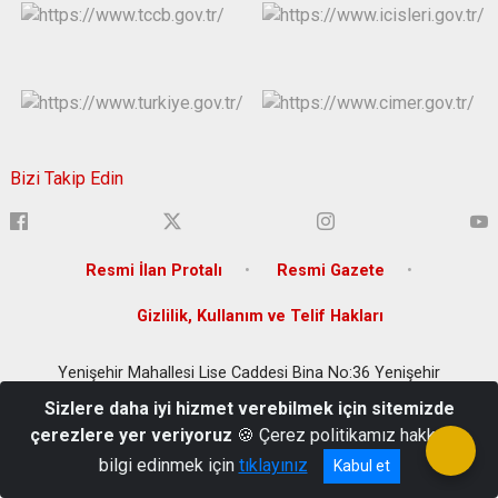
Bizi Takip Edin
Resmi İlan Protalı
Resmi Gazete
Gizlilik, Kullanım ve Telif Hakları
Yenişehir Mahallesi Lise Caddesi Bina No:36 Yenişehir
/DİYARBAKIR
Sizlere daha iyi hizmet verebilmek için sitemizde
(0 412) 280 20 00
çerezlere yer veriyoruz
🍪 Çerez politikamız hakkında
bilgi edinmek için
tıklayınız
Kabul et