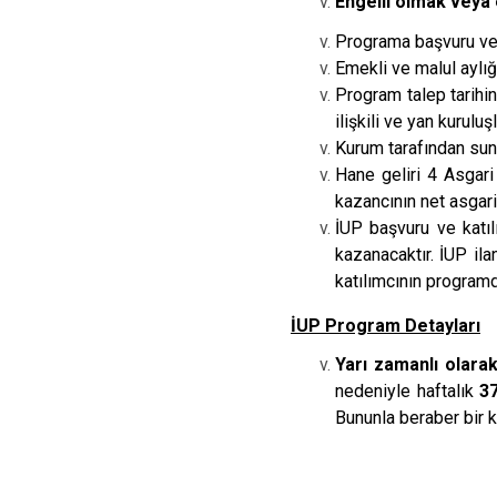
Engelli olmak veya e
Programa başvuru ve 
Emekli ve malul aylı
Program talep tarihin
ilişkili ve yan kurulu
Kurum tarafından sunu
Hane geliri 4 Asgari
kazancının net asgari
İUP başvuru ve katıl
kazanacaktır. İUP il
katılımcının programda
İUP Program Detayları
Yarı zamanlı olara
nedeniyle haftalık
37
Bununla beraber bir 