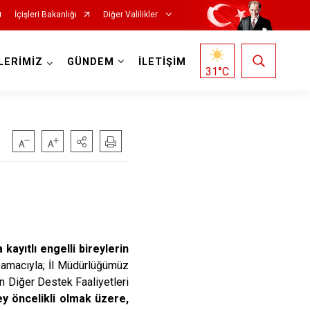
İçişleri Bakanlığı
Diğer Valilikler
LERİMİZ
GÜNDEM
İLETİŞİM
31
°C
ayıtlı engelli bireylerin
ak amacıyla; İl Müdürlüğümüz
n Diğer Destek Faaliyetleri
rey öncelikli olmak üzere,