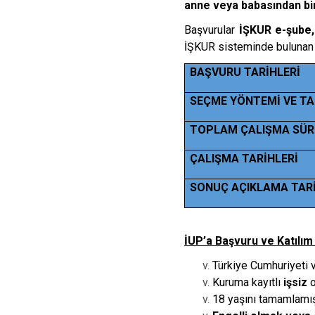
anne veya babasından bir
Başvurular
İŞKUR e-şube,
İŞKUR sisteminde buluna
BAŞVURU TARİHLERİ
SEÇME YÖNTEMİ VE TA
TOPLAM ÇALIŞMA SÜR
ÇALIŞMA TARİHLERİ
SONUÇ AÇIKLAMA TARİ
İUP’a Başvuru ve Katılım 
Türkiye Cumhuriyeti 
Kuruma kayıtlı
işsiz
18 yaşını tamamlamış