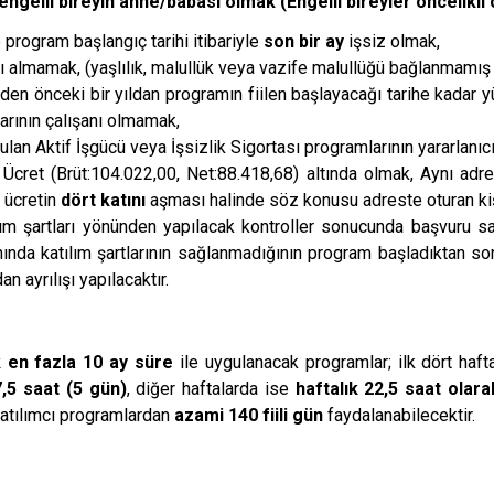
ngelli bireyin anne/babası olmak (Engelli bireyler öncelikli o
program başlangıç tarihi itibariyle
son bir ay
işsiz olmak,
ğı almamak, (yaşlılık, malullük veya vazife malullüğü bağlanmamı
den önceki bir yıldan programın fiilen başlayacağı tarihe kadar yükl
şlarının çalışanı olmamak,
lan Aktif İşgücü veya İşsizlik Sigortası programlarının yararlanı
 Ücret (Brüt:104.022,00, Net:88.418,68) altında olmak, Aynı adre
 ücretin
dört katını
aşması halinde söz konusu adreste oturan ki
ım şartları yönünden yapılacak kontroller sonucunda başvuru sah
anında katılım şartlarının sağlanmadığının program başladıktan so
n ayrılışı yapılacaktır.
k en fazla 10 ay süre
ile uygulanacak programlar; ilk dört hafta
,5 saat (5 gün)
, diğer haftalarda ise
haftalık 22,5 saat olara
katılımcı programlardan
azami 140 fiili gün
faydalanabilecektir.