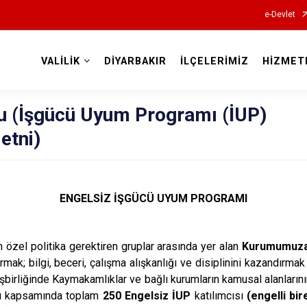
e-Devlet
VALİLİK
DİYARBAKIR
İLÇELERİMİZ
HİZMET
Valilikler
u (İşgücü Uyum Programı (İUP)
etni)
ENGELSİZ İŞGÜCÜ UYUM PROGRAMI
 özel politika gerektiren gruplar arasında yer alan
Kurumumuza k
rtırmak; bilgi, beceri, çalışma alışkanlığı ve disiplinini kazandırm
şbirliğinde Kaymakamlıklar ve bağlı kurumların kamusal alanlarını
mı kapsamında toplam
250 Engelsiz İUP
katılımcısı
(engelli bi