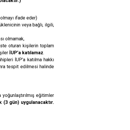
lacaktır.)
ş
olmayı ifade
eder)
enicinin veya bağlı, ilgili,
cısı olmamak,
ste oturan kişilerin toplam
şiler
İUP’a katılamaz
.
ipleri İUP’a katılma hakkı
nra tespit edilmesi halinde
 yoğunlaştırılmış eğitimler
k (3 gün) uygulanacaktır.