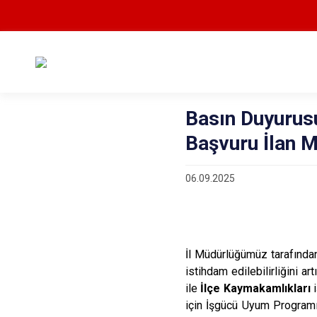
Basın Duyurus
Başvuru İlan M
06.09.2025
İl Müdürlüğümüz tarafından
istihdam edilebilirliğini a
ile
İlçe Kaymakamlıkları
i
için İşgücü Uyum Progra