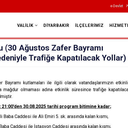
e-Devlet
VALİLİK
DİYARBAKIR
İLÇELERİMİZ
HİZMET
Valilikler
u (30 Ağustos Zafer Bayramı
deniyle Trafiğe Kapatılacak Yollar)
Bayramı kutlamaları ile ilgili olarak vatandaşlarımızın etkinl
da mağdur olmaması adına etkinlik süresince trafiğe kapatılacak
miştir.
t 21:00’den 30.08.2025 tarihi program bitimine kadar;
i Baba Caddesi ile Ali Emiri 5. sk. arasında kalan kısmı,
i Baba Caddesi ile İstasyon Caddesi arasında kalan kısmı,