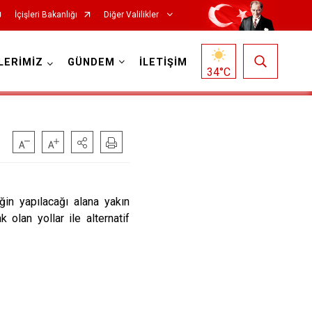
İçişleri Bakanlığı
Diğer Valilikler
LERİMİZ
GÜNDEM
İLETİŞİM
34
°C
iğin yapılacağı alana yakın
 olan yollar ile alternatif