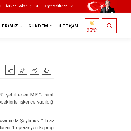
İçişleri Bakanlığı
Diğer Valilikler
LERİMİZ
GÜNDEM
İLETİŞİM
25
°C
ı şehit eden M.E.C isimli
öpeklerle işkence yapıldığı
kapsamında
Şeyhmus Yılmaz
bulunan 1 operasyon köpeği,