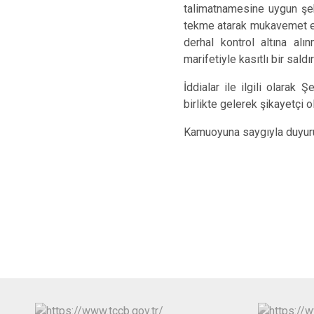
talimatnamesine uygun şe
tekme atarak mukavemet et
derhal kontrol altına alı
marifetiyle kasıtlı bir saldı
İddialar ile ilgili olara
birlikte gelerek şikayetçi 
Kamuoyuna saygıyla duyuru