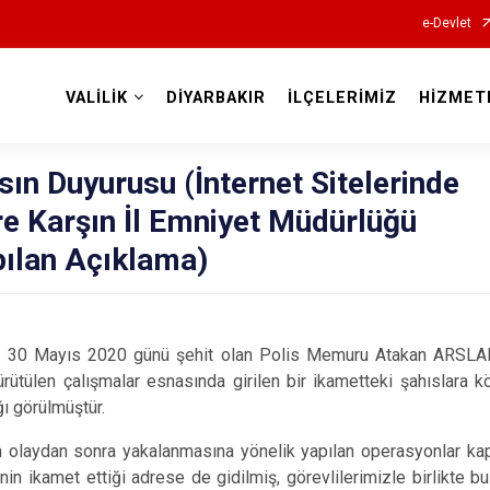
e-Devlet
VALİLİK
DİYARBAKIR
İLÇELERİMİZ
HİZMET
Valilikler
ın Duyurusu (İnternet Sitelerinde
e Karşın İl Emniyet Müdürlüğü
pılan Açıklama)
de, 30 Mayıs 2020 günü şehit olan Polis Memuru Atakan ARSLAN'
rütülen çalışmalar esnasında girilen bir ikametteki şahıslara k
ğı görülmüştür.
ın olaydan sonra yakalanmasına yönelik yapılan operasyonlar 
nin ikamet ettiği adrese de gidilmiş, görevlilerimizle birlikte 