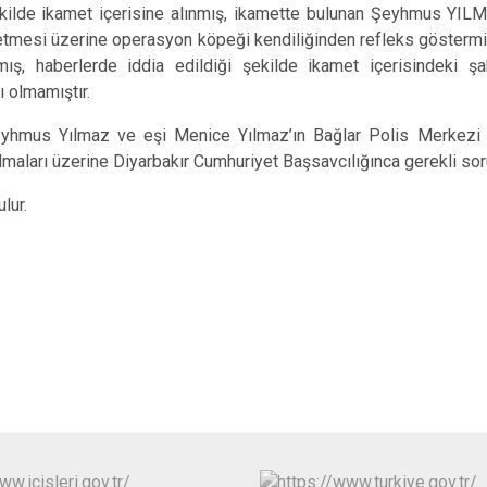
kilde ikamet içerisine alınmış, ikamette bulunan Şeyhmus YIL
mesi üzerine operasyon köpeği kendiliğinden refleks göstermiş 
nmış, haberlerde iddia edildiği şekilde ikamet içerisindeki 
rı olmamıştır.
k Şeyhmus Yılmaz ve eşi Menice Yılmaz’ın Bağlar Polis Merkezi A
olmaları üzerine Diyarbakır Cumhuriyet Başsavcılığınca gerekli sor
lur.